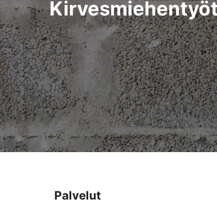
Kirvesmiehentyö
Palvelut