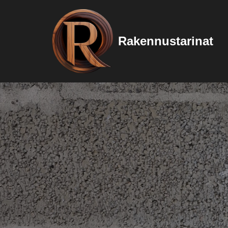
Siirry
Rakennustarinat
suoraan
sisältöön