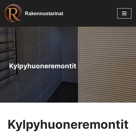
Rakennustarinat
Siirry
suoraan
sisältöön
Kylpyhuoneremontit
Kylpyhuoneremontit