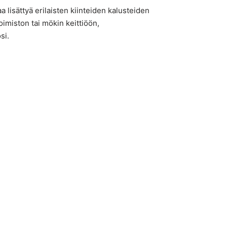
a lisättyä erilaisten kiinteiden kalusteiden
oimiston tai mökin keittiöön,
si.