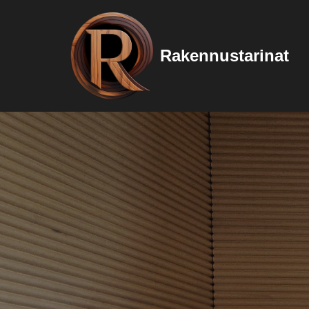
Siirry
Rakennustarinat
suoraan
sisältöön