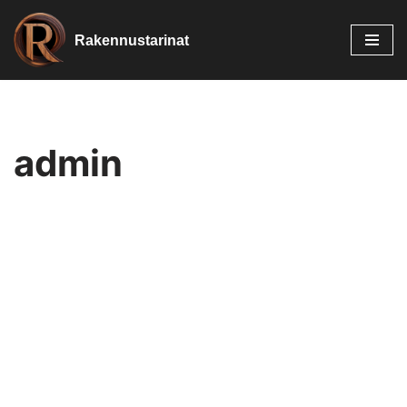
Rakennustarinat
Siirry
suoraan
sisältöön
admin